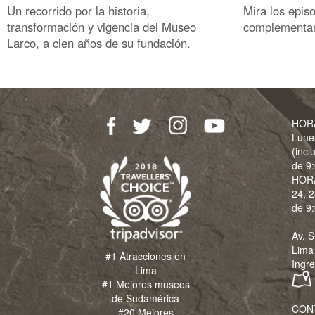
Un recorrido por la historia,
Mira los epis
transformación y vigencia del Museo
complementari
Larco, a cien años de su fundación.
HOR
Lune
(incl
de 9:
HOR
24, 2
de 9:
Av. S
Lima
#1 Atracciones en
Ingre
Lima
#1 Mejores museos
de Sudamérica
CON
#20 Mejores