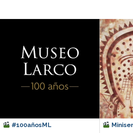
#100añosML
Miniser