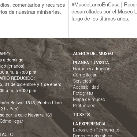
#MuseoLarcoEnCasa | Recurs
odios, comentarios y recursos
desarrollados por el Museo L
os de nuestras miniseries.
largo de los últimos años.
ARIO:
ACERCA DEL MUSEO
s a domingo
PLANEA TU VISITA
uido feriados)
Horario y admisión
00 a.m. a 7:00 p.m.
Cómo llegar
ARIO REDUCIDO:
Servicios
5, 31 de diciembre y 1 de enero
Accesibilidad
00 a.m. a 6:00 p.m.
Fotografía
Mapa del museo
imón Bolívar 1515, Pueblo Libre
Protocolos
 21 - Perú
so por la calle Navarra 169.
TICKETS
Cómo llegar
LA EXPERIENCIA
Exposición Permanente
TACTO:
Depósitos visitables