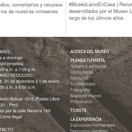
#MuseoLarcoEnCasa | Recurs
odios, comentarios y recursos
desarrollados por el Museo L
os de nuestras miniseries.
largo de los últimos años.
ARIO:
ACERCA DEL MUSEO
s a domingo
PLANEA TU VISITA
uido feriados)
Horario y admisión
00 a.m. a 7:00 p.m.
Cómo llegar
ARIO REDUCIDO:
Servicios
5, 31 de diciembre y 1 de enero
Accesibilidad
00 a.m. a 6:00 p.m.
Fotografía
Mapa del museo
imón Bolívar 1515, Pueblo Libre
Protocolos
 21 - Perú
so por la calle Navarra 169.
TICKETS
Cómo llegar
LA EXPERIENCIA
Exposición Permanente
TACTO:
Depósitos visitables