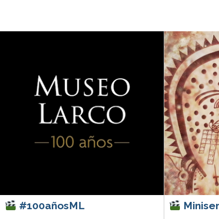
#100añosML
Miniser