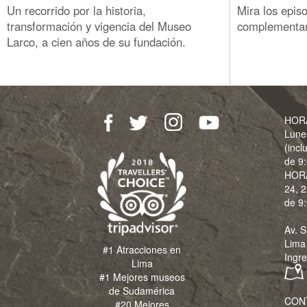
Un recorrido por la historia,
Mira los epis
transformación y vigencia del Museo
complementari
Larco, a cien años de su fundación.
HOR
Lune
(incl
de 9:
HOR
24, 2
de 9:
Av. S
Lima
#1 Atracciones en
Ingre
Lima
#1 Mejores museos
de Sudamérica
CON
#20 Mejores